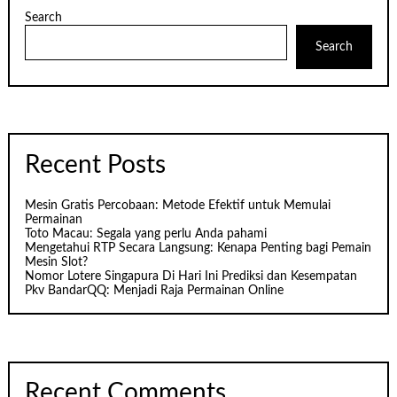
Search
Search
Recent Posts
Mesin Gratis Percobaan: Metode Efektif untuk Memulai
Permainan
Toto Macau: Segala yang perlu Anda pahami
Mengetahui RTP Secara Langsung: Kenapa Penting bagi Pemain
Mesin Slot?
Nomor Lotere Singapura Di Hari Ini Prediksi dan Kesempatan
Pkv BandarQQ: Menjadi Raja Permainan Online
Recent Comments