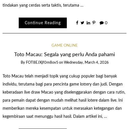
tindakan yang cerdas serta taktis, terutama …
Continue Reading
0
GAME ONLINE
Toto Macau: Segala yang perlu Anda pahami
By
FOT8EJXjf0m8ov5
on
Wednesday, March 4, 2026
Toto Macau telah menjadi topik yang cukup populer bagi banyak
individu, terutama bagi para pencinta game lottery dan judi. Dengan
keberadaan live draw Macao yang diselenggarakan dengan cara rutin,
para pemain dapat dengan mudah melihat hasil lotere dalam live. Ini
memberikan mereka kesempatan untuk merasakan ketegangan dan
kegembiraan saat menunggu hasil hasil. Dalam artikel ini, …