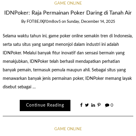
GAME ONLINE
IDNPoker: Raja Permainan Poker Daring di Tanah Air
By
FOT8EJXjf0m8ov5
on
Sunday, December 14, 2025
Selama waktu tahun ini, game poker online semakin tren di Indonesia,
serta satu situs yang sangat menonjol dalam industri ini adalah
IDNPoker. Melalui banyak fitur inovatif dan sensasi bermain yang
menakjubkan, IDNPoker telah berhasil mendapatkan perhatian
banyak pemain, termasuk pemula maupun ahli. Sebagai situs yang
menawarkan banyak jenis permainan poker, IDNPoker memang layak
disebut sebagai …
Continue Reading
0
GAME ONLINE