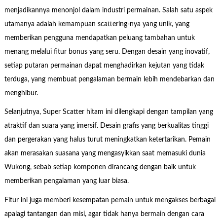
menjadikannya menonjol dalam industri permainan. Salah satu aspek
utamanya adalah kemampuan scattering-nya yang unik, yang
memberikan pengguna mendapatkan peluang tambahan untuk
menang melalui fitur bonus yang seru. Dengan desain yang inovatif,
setiap putaran permainan dapat menghadirkan kejutan yang tidak
terduga, yang membuat pengalaman bermain lebih mendebarkan dan
menghibur.
Selanjutnya, Super Scatter hitam ini dilengkapi dengan tampilan yang
atraktif dan suara yang imersif. Desain grafis yang berkualitas tinggi
dan pergerakan yang halus turut meningkatkan ketertarikan. Pemain
akan merasakan suasana yang mengasyikkan saat memasuki dunia
Wukong, sebab setiap komponen dirancang dengan baik untuk
memberikan pengalaman yang luar biasa.
Fitur ini juga memberi kesempatan pemain untuk mengakses berbagai
apalagi tantangan dan misi, agar tidak hanya bermain dengan cara