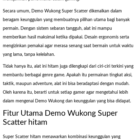
Secara umum, Demo Wukong Super Scatter dikenalkan dalam
beragam keunggulan yang membuatnya pilihan utama bagi banyak
permain. Dengan sistem sebaran tangguh, alat ini mampu
memberikan hasil maksimal ketika dipakai. Desain ergonomis serta
mengizinkan pemakai agar merasa senang saat bermain untuk waktu
yang lama, tanpa kelelahan.
Tidak hanya itu, alat ini hitam juga dilengkapi dari ciri-ciri terkini yang
membantu berbagai genre game. Apakah itu permainan tingkat aksi,
taktik, maupun adventure, alat ini bisa beradaptasi dengan mudah.
Oleh karena itu, berarti untuk setiap gamer agar mengetahui lebih
dalam mengenai Demo Wukong dan keunggulan yang bisa didapat.
Fitur Utama Demo Wukong Super
Scatter hitam
Super Scatter hitam menawarkan kombinasi keunggulan yang