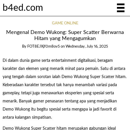
b4ed.com
GAME ONLINE
Mengenal Demo Wukong: Super Scatter Berwarna
Hitam yang Mengagumkan
By
FOT8EJXjf0m8ov5
on
Wednesday, July 16, 2025
Di dalam dunia game serta entertainment digitalisasi, beragam
karakter dan elemen yang menarik minat para pemain. Satu di antara
yang tengah dalam sorotan ialah Demo Wukong Super Scatter hitam.
Keberadaan karakter tersebut tak hanya menambah variasi pada
gameplay, tetapi juga menawarkan eksperien yang spesial serta
menarik. Banyak gamer penasaran tentang apa yang menjadikan
Demo Wukong itu begitu spesial serta mengapa ia jadi favorit di
antara kalangan simpatisan.
Demo Wukong Super Scatter hitam merupakan gabungan ideal