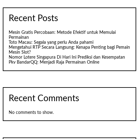
Recent Posts
Mesin Gratis Percobaan: Metode Efektif untuk Memulai
Permainan
Toto Macau: Segala yang perlu Anda pahami
Mengetahui RTP Secara Langsung: Kenapa Penting bagi Pemain
Mesin Slot?
Nomor Lotere Singapura Di Hari Ini Prediksi dan Kesempatan
Pkv BandarQQ: Menjadi Raja Permainan Online
Recent Comments
No comments to show.