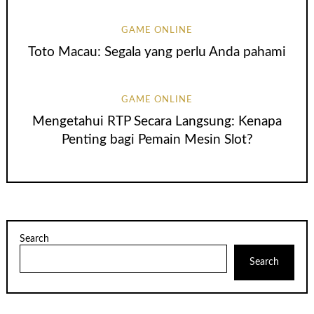
GAME ONLINE
Toto Macau: Segala yang perlu Anda pahami
GAME ONLINE
Mengetahui RTP Secara Langsung: Kenapa
Penting bagi Pemain Mesin Slot?
Search
Search