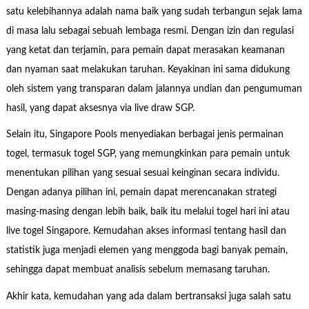
satu kelebihannya adalah nama baik yang sudah terbangun sejak lama
di masa lalu sebagai sebuah lembaga resmi. Dengan izin dan regulasi
yang ketat dan terjamin, para pemain dapat merasakan keamanan
dan nyaman saat melakukan taruhan. Keyakinan ini sama didukung
oleh sistem yang transparan dalam jalannya undian dan pengumuman
hasil, yang dapat aksesnya via live draw SGP.
Selain itu, Singapore Pools menyediakan berbagai jenis permainan
togel, termasuk togel SGP, yang memungkinkan para pemain untuk
menentukan pilihan yang sesuai sesuai keinginan secara individu.
Dengan adanya pilihan ini, pemain dapat merencanakan strategi
masing-masing dengan lebih baik, baik itu melalui togel hari ini atau
live togel Singapore. Kemudahan akses informasi tentang hasil dan
statistik juga menjadi elemen yang menggoda bagi banyak pemain,
sehingga dapat membuat analisis sebelum memasang taruhan.
Akhir kata, kemudahan yang ada dalam bertransaksi juga salah satu