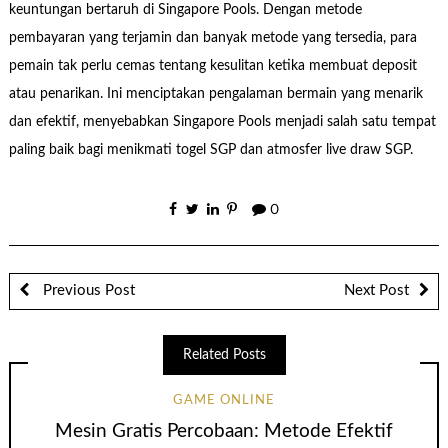
keuntungan bertaruh di Singapore Pools. Dengan metode
pembayaran yang terjamin dan banyak metode yang tersedia, para
pemain tak perlu cemas tentang kesulitan ketika membuat deposit
atau penarikan. Ini menciptakan pengalaman bermain yang menarik
dan efektif, menyebabkan Singapore Pools menjadi salah satu tempat
paling baik bagi menikmati togel SGP dan atmosfer live draw SGP.
0
Previous Post
Next Post
Related Posts
GAME ONLINE
Mesin Gratis Percobaan: Metode Efektif