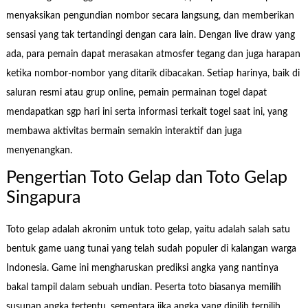
menyaksikan pengundian nombor secara langsung, dan memberikan
sensasi yang tak tertandingi dengan cara lain. Dengan live draw yang
ada, para pemain dapat merasakan atmosfer tegang dan juga harapan
ketika nombor-nombor yang ditarik dibacakan. Setiap harinya, baik di
saluran resmi atau grup online, pemain permainan togel dapat
mendapatkan sgp hari ini serta informasi terkait togel saat ini, yang
membawa aktivitas bermain semakin interaktif dan juga
menyenangkan.
Pengertian Toto Gelap dan Toto Gelap
Singapura
Toto gelap adalah akronim untuk toto gelap, yaitu adalah salah satu
bentuk game uang tunai yang telah sudah populer di kalangan warga
Indonesia. Game ini mengharuskan prediksi angka yang nantinya
bakal tampil dalam sebuah undian. Peserta toto biasanya memilih
susunan angka tertentu, sementara jika angka yang dipilih terpilih