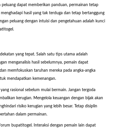
un peluang dapat memberikan panduan, permainan tetap
p menghadapi hasil yang tak terduga dan tetap bertanggung
gan peluang dengan intuisi dan pengetahuan adalah kunci
titogel.
dekatan yang tepat. Salah satu tips utama adalah
an menganalisis hasil sebelumnya, pemain dapat
gi dan memfokuskan taruhan mereka pada angka-angka
 untuk mendapatkan kemenangan.
 yang rasional sebelum mulai bermain. Jangan tergoda
mbalikan kerugian. Mengelola keuangan dengan bijak akan
ndari risiko kerugian yang lebih besar. Tetap disiplin
bertahan dalam permainan.
orum bupatitogel. Interaksi dengan pemain lain dapat