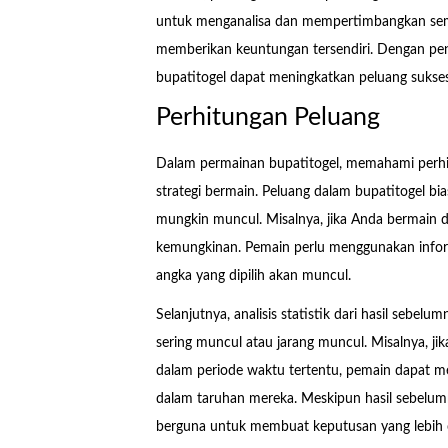
untuk menganalisa dan mempertimbangkan sem
memberikan keuntungan tersendiri. Dengan pend
bupatitogel dapat meningkatkan peluang sukses 
Perhitungan Peluang
Dalam permainan bupatitogel, memahami perhi
strategi bermain. Peluang dalam bupatitogel b
mungkin muncul. Misalnya, jika Anda bermain d
kemungkinan. Pemain perlu menggunakan infor
angka yang dipilih akan muncul.
Selanjutnya, analisis statistik dari hasil se
sering muncul atau jarang muncul. Misalnya, ji
dalam periode waktu tertentu, pemain dapat
dalam taruhan mereka. Meskipun hasil sebelumny
berguna untuk membuat keputusan yang lebih 