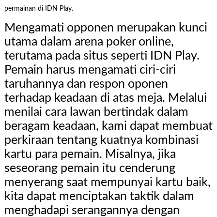
permainan di IDN Play.
Mengamati opponen merupakan kunci
utama dalam arena poker online,
terutama pada situs seperti IDN Play.
Pemain harus mengamati ciri-ciri
taruhannya dan respon oponen
terhadap keadaan di atas meja. Melalui
menilai cara lawan bertindak dalam
beragam keadaan, kami dapat membuat
perkiraan tentang kuatnya kombinasi
kartu para pemain. Misalnya, jika
seseorang pemain itu cenderung
menyerang saat mempunyai kartu baik,
kita dapat menciptakan taktik dalam
menghadapi serangannya dengan