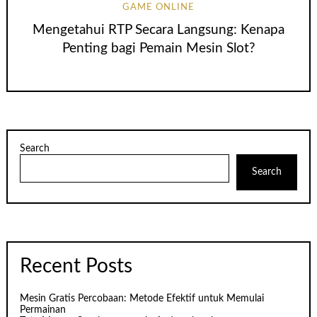
GAME ONLINE
Mengetahui RTP Secara Langsung: Kenapa
Penting bagi Pemain Mesin Slot?
Search
Search
Recent Posts
Mesin Gratis Percobaan: Metode Efektif untuk Memulai
Permainan