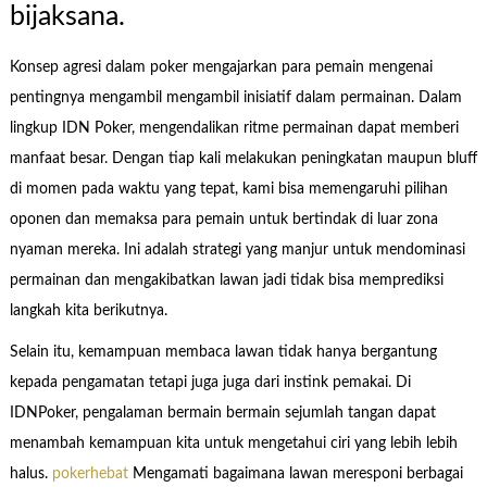
bijaksana.
Konsep agresi dalam poker mengajarkan para pemain mengenai
pentingnya mengambil mengambil inisiatif dalam permainan. Dalam
lingkup IDN Poker, mengendalikan ritme permainan dapat memberi
manfaat besar. Dengan tiap kali melakukan peningkatan maupun bluff
di momen pada waktu yang tepat, kami bisa memengaruhi pilihan
oponen dan memaksa para pemain untuk bertindak di luar zona
nyaman mereka. Ini adalah strategi yang manjur untuk mendominasi
permainan dan mengakibatkan lawan jadi tidak bisa memprediksi
langkah kita berikutnya.
Selain itu, kemampuan membaca lawan tidak hanya bergantung
kepada pengamatan tetapi juga juga dari instink pemakai. Di
IDNPoker, pengalaman bermain bermain sejumlah tangan dapat
menambah kemampuan kita untuk mengetahui ciri yang lebih lebih
halus.
pokerhebat
Mengamati bagaimana lawan meresponi berbagai