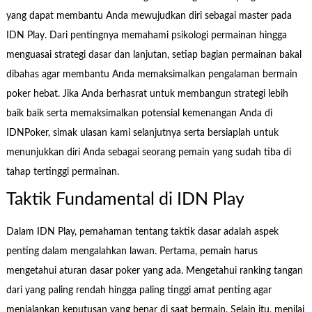
yang dapat membantu Anda mewujudkan diri sebagai master pada
IDN Play. Dari pentingnya memahami psikologi permainan hingga
menguasai strategi dasar dan lanjutan, setiap bagian permainan bakal
dibahas agar membantu Anda memaksimalkan pengalaman bermain
poker hebat. Jika Anda berhasrat untuk membangun strategi lebih
baik baik serta memaksimalkan potensial kemenangan Anda di
IDNPoker, simak ulasan kami selanjutnya serta bersiaplah untuk
menunjukkan diri Anda sebagai seorang pemain yang sudah tiba di
tahap tertinggi permainan.
Taktik Fundamental di IDN Play
Dalam IDN Play, pemahaman tentang taktik dasar adalah aspek
penting dalam mengalahkan lawan. Pertama, pemain harus
mengetahui aturan dasar poker yang ada. Mengetahui ranking tangan
dari yang paling rendah hingga paling tinggi amat penting agar
menjalankan keputusan yang benar di saat bermain. Selain itu, menilai