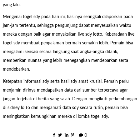
yang lalu.
Mengenai togel sdy pada hari ini, hasilnya seringkali dilaporkan pada
jam-jam tertentu, sehingga pengunjung dapat menyesuaikan waktu
mereka dengan baik agar menyaksikan live sdy lotto. Keberadaan live
togel sdy membuat pengalaman bermain semakin lebih. Pemain bisa
mengalami sensasi secara langsung saat angka-angka ditarik,
memberikan nuansa yang lebih menegangkan mendebarkan serta
mendebarkan.
Ketepatan informasi sdy serta hasil sdy amat krusial. Pemain perlu
menjamin dirinya mendapatkan data dari sumber terpercaya agar
jangan terjebak di berita yang salah. Dengan mengikuti perkembangan
di sidney lotto dan mengamati data sdy secara rutin, pemain bisa
meningkatkan kemungkinan mereka di lomba togel sdy.
0