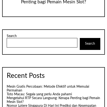
Penting bagi Pemain Mesin Slot?
Search
Search
Recent Posts
Mesin Gratis Percobaan: Metode Efektif untuk Memulai
Permainan
Toto Macau: Segala yang perlu Anda pahami
Mengetahui RTP Secara Langsung: Kenapa Penting bagi Pemain
Mesin Slot?
Nomor Lotere Singapura Di Hari Ini Prediksi dan Kesempatan