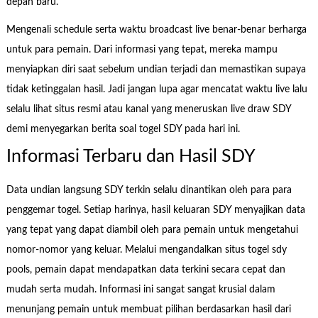
depan baru.
Mengenali schedule serta waktu broadcast live benar-benar berharga
untuk para pemain. Dari informasi yang tepat, mereka mampu
menyiapkan diri saat sebelum undian terjadi dan memastikan supaya
tidak ketinggalan hasil. Jadi jangan lupa agar mencatat waktu live lalu
selalu lihat situs resmi atau kanal yang meneruskan live draw SDY
demi menyegarkan berita soal togel SDY pada hari ini.
Informasi Terbaru dan Hasil SDY
Data undian langsung SDY terkin selalu dinantikan oleh para para
penggemar togel. Setiap harinya, hasil keluaran SDY menyajikan data
yang tepat yang dapat diambil oleh para pemain untuk mengetahui
nomor-nomor yang keluar. Melalui mengandalkan situs togel sdy
pools, pemain dapat mendapatkan data terkini secara cepat dan
mudah serta mudah. Informasi ini sangat sangat krusial dalam
menunjang pemain untuk membuat pilihan berdasarkan hasil dari