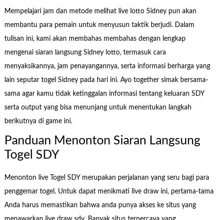
Mempelajari jam dan metode melihat live lotto Sidney pun akan
membantu para pemain untuk menyusun taktik berjudi. Dalam
tulisan ini, kami akan membahas membahas dengan lengkap
mengenai siaran langsung Sidney lotto, termasuk cara
menyaksikannya, jam penayangannya, serta informasi berharga yang
lain seputar togel Sidney pada hari ini. Ayo together simak bersama-
sama agar kamu tidak ketinggalan informasi tentang keluaran SDY
serta output yang bisa menunjang untuk menentukan langkah
berikutnya di game ini.
Panduan Menonton Siaran Langsung
Togel SDY
Menonton live Togel SDY merupakan perjalanan yang seru bagi para
penggemar togel. Untuk dapat menikmati live draw ini, pertama-tama
Anda harus memastikan bahwa anda punya akses ke situs yang
menawarkan live draw sdy. Banyak situs terpercaya yang