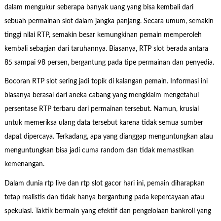
dalam mengukur seberapa banyak uang yang bisa kembali dari
sebuah permainan slot dalam jangka panjang. Secara umum, semakin
tinggi nilai RTP, semakin besar kemungkinan pemain memperoleh
kembali sebagian dari taruhannya. Biasanya, RTP slot berada antara
85 sampai 98 persen, bergantung pada tipe permainan dan penyedia.
Bocoran RTP slot sering jadi topik di kalangan pemain. Informasi ini
biasanya berasal dari aneka cabang yang mengklaim mengetahui
persentase RTP terbaru dari permainan tersebut. Namun, krusial
untuk memeriksa ulang data tersebut karena tidak semua sumber
dapat dipercaya. Terkadang, apa yang dianggap menguntungkan atau
menguntungkan bisa jadi cuma random dan tidak memastikan
kemenangan.
Dalam dunia rtp live dan rtp slot gacor hari ini, pemain diharapkan
tetap realistis dan tidak hanya bergantung pada kepercayaan atau
spekulasi. Taktik bermain yang efektif dan pengelolaan bankroll yang