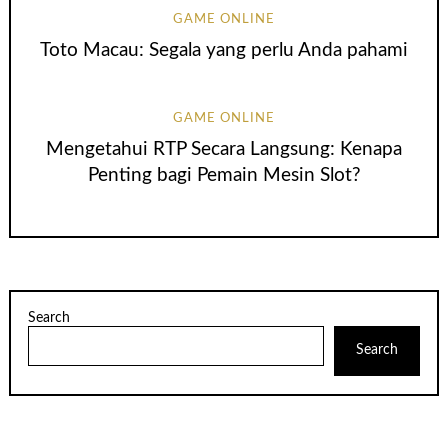
GAME ONLINE
Toto Macau: Segala yang perlu Anda pahami
GAME ONLINE
Mengetahui RTP Secara Langsung: Kenapa
Penting bagi Pemain Mesin Slot?
Search
Search