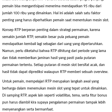
pemain bisa mengantisipasi menerima mendapatkan 95 ribu dari
jumlah 100 ribu yang dimainkan. Hal ini adalah salah satu faktor
penting yang harus diperhatikan pemain saat menentukan mesin slot.
Konsep RTP berperan penting dalam strategi permainan, karena
semakin jumlah RTP, semakin besar pula peluang pemain
mendapatkan kembali lagi sebagian dari uang yang dipertaruhkan.
Namun, perlu diketahui bahwa RTP dihitung dari periode yang lama
dan tidak memberikan jaminan hasil yang pasti pada putaran
permainan tertentu. Setiap putaran di mesin slot bersifat acak, dan
hasil tidak dapat diprediksi walaupun RTP memberi sebuah overview.
Untuk pemain, mempelajari RTP merupakan langkah awal yang
berharga dalam menemukan mesin slot yang tepat untuk dimainkan.
Di samping RTP, aspek lain seperti volatilitas, tema, serta fitur bonus
pun harus diambil kira supaya pengalaman permainan tampak lebih
menyenangkan serta bermanfaat.