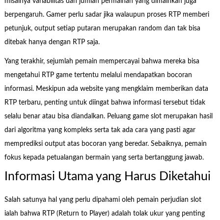
misalnya variabilitas dan jumlah permainan yang dimainkan juga
berpengaruh. Gamer perlu sadar jika walaupun proses RTP memberi
petunjuk, output setiap putaran merupakan random dan tak bisa
ditebak hanya dengan RTP saja.
Yang terakhir, sejumlah pemain mempercayai bahwa mereka bisa
mengetahui RTP game tertentu melalui mendapatkan bocoran
informasi. Meskipun ada website yang mengklaim memberikan data
RTP terbaru, penting untuk diingat bahwa informasi tersebut tidak
selalu benar atau bisa diandalkan. Peluang game slot merupakan hasil
dari algoritma yang kompleks serta tak ada cara yang pasti agar
memprediksi output atas bocoran yang beredar. Sebaiknya, pemain
fokus kepada petualangan bermain yang serta bertanggung jawab.
Informasi Utama yang Harus Diketahui
Salah satunya hal yang perlu dipahami oleh pemain perjudian slot
ialah bahwa RTP (Return to Player) adalah tolak ukur yang penting