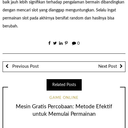
baik jauh lebih signifikan terhadap pengalaman bermain dibandingkan
dengan mencari slot yang dianggap menguntungkan. Selalu ingat
permainan slot pada akhirnya bersifat random dan hasilnya bisa
berubah.
0
Previous Post
Next Post
Related Posts
GAME ONLINE
Mesin Gratis Percobaan: Metode Efektif
untuk Memulai Permainan