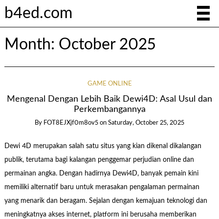
b4ed.com
Month:
October 2025
GAME ONLINE
Mengenal Dengan Lebih Baik Dewi4D: Asal Usul dan
Perkembangannya
By
FOT8EJXjf0m8ov5
on
Saturday, October 25, 2025
Dewi 4D merupakan salah satu situs yang kian dikenal dikalangan
publik, terutama bagi kalangan penggemar perjudian online dan
permainan angka. Dengan hadirnya Dewi4D, banyak pemain kini
memiliki alternatif baru untuk merasakan pengalaman permainan
yang menarik dan beragam. Sejalan dengan kemajuan teknologi dan
meningkatnya akses internet, platform ini berusaha memberikan