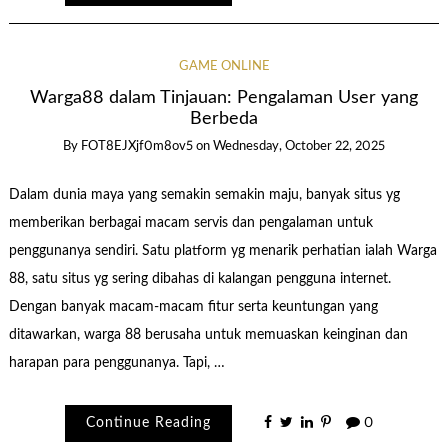
GAME ONLINE
Warga88 dalam Tinjauan: Pengalaman User yang
Berbeda
By
FOT8EJXjf0m8ov5
on
Wednesday, October 22, 2025
Dalam dunia maya yang semakin semakin maju, banyak situs yg
memberikan berbagai macam servis dan pengalaman untuk
penggunanya sendiri. Satu platform yg menarik perhatian ialah Warga
88, satu situs yg sering dibahas di kalangan pengguna internet.
Dengan banyak macam-macam fitur serta keuntungan yang
ditawarkan, warga 88 berusaha untuk memuaskan keinginan dan
harapan para penggunanya. Tapi, …
Continue Reading
0