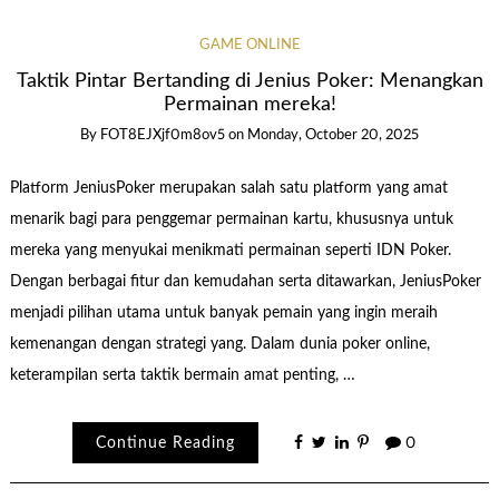
GAME ONLINE
Taktik Pintar Bertanding di Jenius Poker: Menangkan
Permainan mereka!
By
FOT8EJXjf0m8ov5
on
Monday, October 20, 2025
Platform JeniusPoker merupakan salah satu platform yang amat
menarik bagi para penggemar permainan kartu, khususnya untuk
mereka yang menyukai menikmati permainan seperti IDN Poker.
Dengan berbagai fitur dan kemudahan serta ditawarkan, JeniusPoker
menjadi pilihan utama untuk banyak pemain yang ingin meraih
kemenangan dengan strategi yang. Dalam dunia poker online,
keterampilan serta taktik bermain amat penting, …
Continue Reading
0