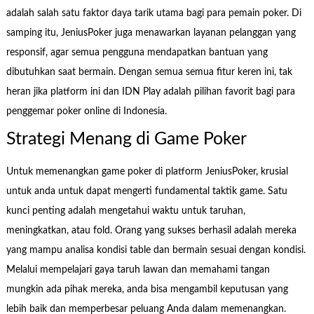
adalah salah satu faktor daya tarik utama bagi para pemain poker. Di
samping itu, JeniusPoker juga menawarkan layanan pelanggan yang
responsif, agar semua pengguna mendapatkan bantuan yang
dibutuhkan saat bermain. Dengan semua semua fitur keren ini, tak
heran jika platform ini dan IDN Play adalah pilihan favorit bagi para
penggemar poker online di Indonesia.
Strategi Menang di Game Poker
Untuk memenangkan game poker di platform JeniusPoker, krusial
untuk anda untuk dapat mengerti fundamental taktik game. Satu
kunci penting adalah mengetahui waktu untuk taruhan,
meningkatkan, atau fold. Orang yang sukses berhasil adalah mereka
yang mampu analisa kondisi table dan bermain sesuai dengan kondisi.
Melalui mempelajari gaya taruh lawan dan memahami tangan
mungkin ada pihak mereka, anda bisa mengambil keputusan yang
lebih baik dan memperbesar peluang Anda dalam memenangkan.