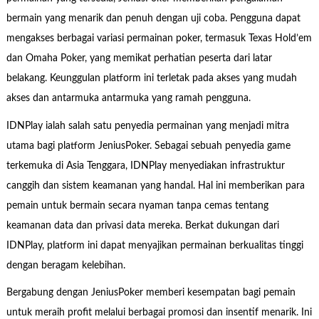
bermain yang menarik dan penuh dengan uji coba. Pengguna dapat
mengakses berbagai variasi permainan poker, termasuk Texas Hold’em
dan Omaha Poker, yang memikat perhatian peserta dari latar
belakang. Keunggulan platform ini terletak pada akses yang mudah
akses dan antarmuka antarmuka yang ramah pengguna.
IDNPlay ialah salah satu penyedia permainan yang menjadi mitra
utama bagi platform JeniusPoker. Sebagai sebuah penyedia game
terkemuka di Asia Tenggara, IDNPlay menyediakan infrastruktur
canggih dan sistem keamanan yang handal. Hal ini memberikan para
pemain untuk bermain secara nyaman tanpa cemas tentang
keamanan data dan privasi data mereka. Berkat dukungan dari
IDNPlay, platform ini dapat menyajikan permainan berkualitas tinggi
dengan beragam kelebihan.
Bergabung dengan JeniusPoker memberi kesempatan bagi pemain
untuk meraih profit melalui berbagai promosi dan insentif menarik. Ini