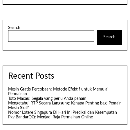
Search
Search
Recent Posts
Mesin Gratis Percobaan: Metode Efektif untuk Memulai
Permainan
Toto Macau: Segala yang perlu Anda pahami
Mengetahui RTP Secara Langsung: Kenapa Penting bagi Pemain
Mesin Slot?
Nomor Lotere Singapura Di Hari Ini Prediksi dan Kesempatan
Pkv BandarQQ: Menjadi Raja Permainan Online