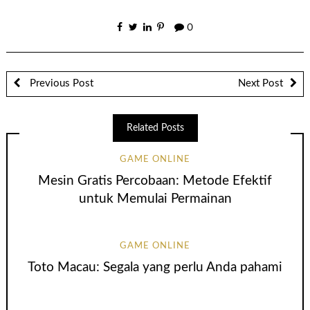
0
Previous Post
Next Post
Related Posts
GAME ONLINE
Mesin Gratis Percobaan: Metode Efektif
untuk Memulai Permainan
GAME ONLINE
Toto Macau: Segala yang perlu Anda pahami