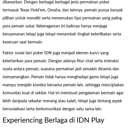
ditawarkan. Dengan berbagai berbagai jenis permainan poker
termasuk Texas Hold’em, Omaha, dan lainnya, pemain punya banyak
pilihan untuk meneliti serta menemukan tipe permainan yang paling
para pemain sukai. Keberagaman ini baiknya hanya menjaga
kenyamanan tetapi juga tetapi menambah tingkat keterlibatan serta
keseruan saat bermain.
Faktor sosial dari poker IDN juga menjadi elemen kunci yang
ketertarikan para pemain. Dengan adanya fitur chat serta interaksi
nyata antara pemain, suasana permainan jadi semakin dinamis dan
menyenangkan. Pemain tidak hanya menghadapi game tetapi juga
mampu menjalin koneksi bersama pemain lain, sehingga menciptakan
komunitas kuat di sekitar. Hal ini membuat pengalaman bermain agar
lebih daripada sekadar menang atau kalah, tetapi juga tentang aspek
bersosialisasi serta berkomunikasi dengan satu sama lain.
Experiencing Berlaga di IDN Play