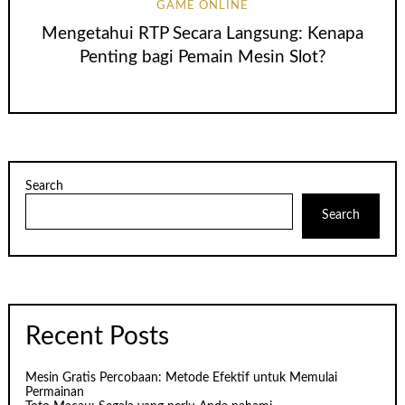
GAME ONLINE
Mengetahui RTP Secara Langsung: Kenapa
Penting bagi Pemain Mesin Slot?
Search
Search
Recent Posts
Mesin Gratis Percobaan: Metode Efektif untuk Memulai
Permainan