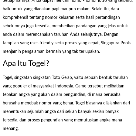
Setiap harinya, Anda dapat mencari nomor-nomor lotto yang terbaru,
baik untuk yang diadakan pagi maupun malam. Selain itu, data
komprehensif tentang nomor keluaran serta hasil pertandingan
sebelumnya juga tersedia, memberikan pandangan yang jelas untuk
anda dalam merencanakan taruhan Anda selanjutnya. Dengan
tampilan yang user-friendly serta proses yang cepat, Singapura Pools
menjamin pengalaman bermain yang tak terlupakan.
Apa Itu Togel?
Togel, singkatan singkatan Toto Gelap, yaitu sebuah bentuk taruhan
yang populer di masyarakat Indonesia. Game tersebut melibatkan
tebakan angka yang akan dalam pengundian, di mana berusaha
berusaha menebak nomor yang benar. Togel biasanya dijalankan dari
menentukan sejumlah angka dari sekian banyak sekian banyak
tersedia, dan proses pengundian yang memutuskan angka mana
menang.