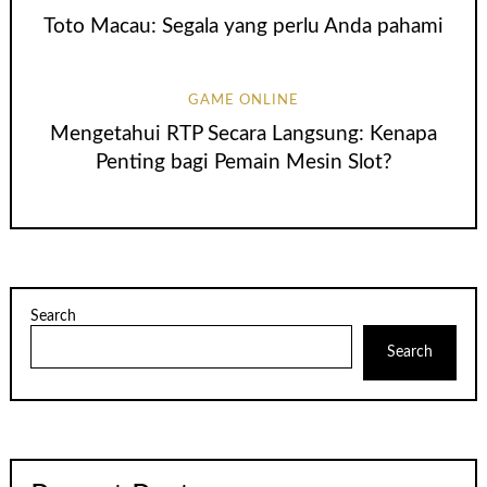
Toto Macau: Segala yang perlu Anda pahami
GAME ONLINE
Mengetahui RTP Secara Langsung: Kenapa
Penting bagi Pemain Mesin Slot?
Search
Search