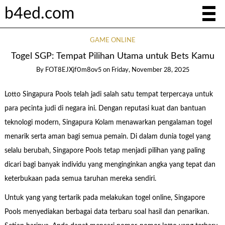
b4ed.com
GAME ONLINE
Togel SGP: Tempat Pilihan Utama untuk Bets Kamu
By
FOT8EJXjf0m8ov5
on
Friday, November 28, 2025
Lotto Singapura Pools telah jadi salah satu tempat terpercaya untuk
para pecinta judi di negara ini. Dengan reputasi kuat dan bantuan
teknologi modern, Singapura Kolam menawarkan pengalaman togel
menarik serta aman bagi semua pemain. Di dalam dunia togel yang
selalu berubah, Singapore Pools tetap menjadi pilihan yang paling
dicari bagi banyak individu yang menginginkan angka yang tepat dan
keterbukaan pada semua taruhan mereka sendiri.
Untuk yang yang tertarik pada melakukan togel online, Singapore
Pools menyediakan berbagai data terbaru soal hasil dan penarikan.