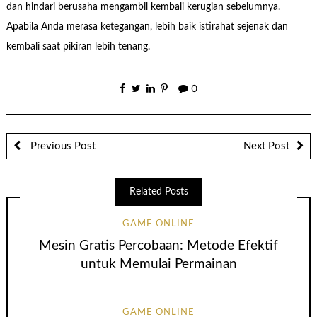
dan hindari berusaha mengambil kembali kerugian sebelumnya.
Apabila Anda merasa ketegangan, lebih baik istirahat sejenak dan
kembali saat pikiran lebih tenang.
0
Previous Post
Next Post
Related Posts
GAME ONLINE
Mesin Gratis Percobaan: Metode Efektif
untuk Memulai Permainan
GAME ONLINE