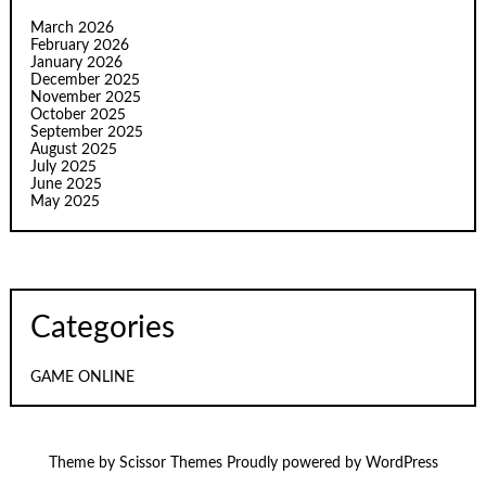
March 2026
February 2026
January 2026
December 2025
November 2025
October 2025
September 2025
August 2025
July 2025
June 2025
May 2025
Categories
GAME ONLINE
Theme by
Scissor Themes
Proudly powered by
WordPress