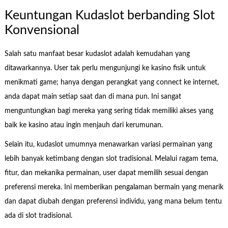
Keuntungan Kudaslot berbanding Slot
Konvensional
Salah satu manfaat besar kudaslot adalah kemudahan yang
ditawarkannya. User tak perlu mengunjungi ke kasino fisik untuk
menikmati game; hanya dengan perangkat yang connect ke internet,
anda dapat main setiap saat dan di mana pun. Ini sangat
menguntungkan bagi mereka yang sering tidak memiliki akses yang
baik ke kasino atau ingin menjauh dari kerumunan.
Selain itu, kudaslot umumnya menawarkan variasi permainan yang
lebih banyak ketimbang dengan slot tradisional. Melalui ragam tema,
fitur, dan mekanika permainan, user dapat memilih sesuai dengan
preferensi mereka. Ini memberikan pengalaman bermain yang menarik
dan dapat diubah dengan preferensi individu, yang mana belum tentu
ada di slot tradisional.