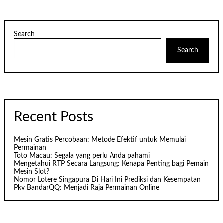
Search
Search
Recent Posts
Mesin Gratis Percobaan: Metode Efektif untuk Memulai
Permainan
Toto Macau: Segala yang perlu Anda pahami
Mengetahui RTP Secara Langsung: Kenapa Penting bagi Pemain
Mesin Slot?
Nomor Lotere Singapura Di Hari Ini Prediksi dan Kesempatan
Pkv BandarQQ: Menjadi Raja Permainan Online