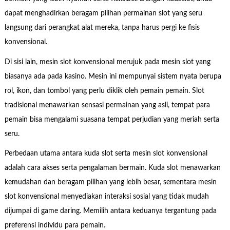
dapat menghadirkan beragam pilihan permainan slot yang seru
langsung dari perangkat alat mereka, tanpa harus pergi ke fisis
konvensional.
Di sisi lain, mesin slot konvensional merujuk pada mesin slot yang
biasanya ada pada kasino. Mesin ini mempunyai sistem nyata berupa
rol, ikon, dan tombol yang perlu diklik oleh pemain pemain. Slot
tradisional menawarkan sensasi permainan yang asli, tempat para
pemain bisa mengalami suasana tempat perjudian yang meriah serta
seru.
Perbedaan utama antara kuda slot serta mesin slot konvensional
adalah cara akses serta pengalaman bermain. Kuda slot menawarkan
kemudahan dan beragam pilihan yang lebih besar, sementara mesin
slot konvensional menyediakan interaksi sosial yang tidak mudah
dijumpai di game daring. Memilih antara keduanya tergantung pada
preferensi individu para pemain.