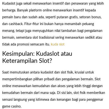
Kudaslot juga sekali menawarkan insentif dan penawaran yang lebih
berharga. Banyak platform online menawarkan insentif kepada
pemain baru dan sudah ada, seperti putaran gratis, setoran bonus,
dan cashback. Fitur-fitur ini bukan hanya menambah peluang
menang, tetapi juga menyuguhkan nilai tambahan bagi pengalaman
bermain, sementara slot tradisional sering menawarkan sedikit atau
tidak ada promosi semacam itu.
kuda slot
Kesimpulan: Kudaslot atau
Keterampilan Slot?
Saat memutuskan antara kudaslot dan slot fisik, krusial untuk
mempertimbangkan pilihan pribadi dan pengalaman bermain. Slot
online menawarkan kemudahan dan akses yang lebih tinggi dengan
kemudahan bermain dari mana saja. Di sisi lain, slot fisik memberikan
sensasi langsung yang istimewa dan kenangan bagi para penggemar
game casino.