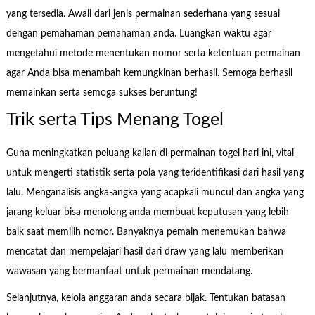
yang tersedia. Awali dari jenis permainan sederhana yang sesuai
dengan pemahaman pemahaman anda. Luangkan waktu agar
mengetahui metode menentukan nomor serta ketentuan permainan
agar Anda bisa menambah kemungkinan berhasil. Semoga berhasil
memainkan serta semoga sukses beruntung!
Trik serta Tips Menang Togel
Guna meningkatkan peluang kalian di permainan togel hari ini, vital
untuk mengerti statistik serta pola yang teridentifikasi dari hasil yang
lalu. Menganalisis angka-angka yang acapkali muncul dan angka yang
jarang keluar bisa menolong anda membuat keputusan yang lebih
baik saat memilih nomor. Banyaknya pemain menemukan bahwa
mencatat dan mempelajari hasil dari draw yang lalu memberikan
wawasan yang bermanfaat untuk permainan mendatang.
Selanjutnya, kelola anggaran anda secara bijak. Tentukan batasan