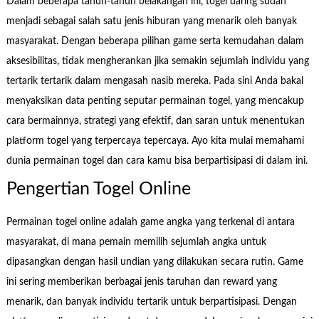
Dalam beberapa tahun-tahun belakangan ini, togel daring sudah
menjadi sebagai salah satu jenis hiburan yang menarik oleh banyak
masyarakat. Dengan beberapa pilihan game serta kemudahan dalam
aksesibilitas, tidak mengherankan jika semakin sejumlah individu yang
tertarik tertarik dalam mengasah nasib mereka. Pada sini Anda bakal
menyaksikan data penting seputar permainan togel, yang mencakup
cara bermainnya, strategi yang efektif, dan saran untuk menentukan
platform togel yang terpercaya tepercaya. Ayo kita mulai memahami
dunia permainan togel dan cara kamu bisa berpartisipasi di dalam ini.
Pengertian Togel Online
Permainan togel online adalah game angka yang terkenal di antara
masyarakat, di mana pemain memilih sejumlah angka untuk
dipasangkan dengan hasil undian yang dilakukan secara rutin. Game
ini sering memberikan berbagai jenis taruhan dan reward yang
menarik, dan banyak individu tertarik untuk berpartisipasi. Dengan