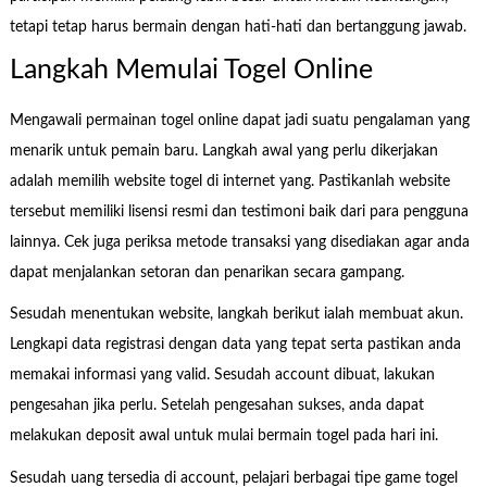
tetapi tetap harus bermain dengan hati-hati dan bertanggung jawab.
Langkah Memulai Togel Online
Mengawali permainan togel online dapat jadi suatu pengalaman yang
menarik untuk pemain baru. Langkah awal yang perlu dikerjakan
adalah memilih website togel di internet yang. Pastikanlah website
tersebut memiliki lisensi resmi dan testimoni baik dari para pengguna
lainnya. Cek juga periksa metode transaksi yang disediakan agar anda
dapat menjalankan setoran dan penarikan secara gampang.
Sesudah menentukan website, langkah berikut ialah membuat akun.
Lengkapi data registrasi dengan data yang tepat serta pastikan anda
memakai informasi yang valid. Sesudah account dibuat, lakukan
pengesahan jika perlu. Setelah pengesahan sukses, anda dapat
melakukan deposit awal untuk mulai bermain togel pada hari ini.
Sesudah uang tersedia di account, pelajari berbagai tipe game togel