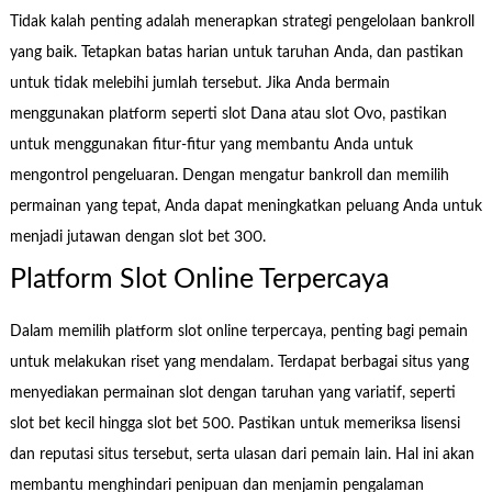
Tidak kalah penting adalah menerapkan strategi pengelolaan bankroll
yang baik. Tetapkan batas harian untuk taruhan Anda, dan pastikan
untuk tidak melebihi jumlah tersebut. Jika Anda bermain
menggunakan platform seperti slot Dana atau slot Ovo, pastikan
untuk menggunakan fitur-fitur yang membantu Anda untuk
mengontrol pengeluaran. Dengan mengatur bankroll dan memilih
permainan yang tepat, Anda dapat meningkatkan peluang Anda untuk
menjadi jutawan dengan slot bet 300.
Platform Slot Online Terpercaya
Dalam memilih platform slot online terpercaya, penting bagi pemain
untuk melakukan riset yang mendalam. Terdapat berbagai situs yang
menyediakan permainan slot dengan taruhan yang variatif, seperti
slot bet kecil hingga slot bet 500. Pastikan untuk memeriksa lisensi
dan reputasi situs tersebut, serta ulasan dari pemain lain. Hal ini akan
membantu menghindari penipuan dan menjamin pengalaman