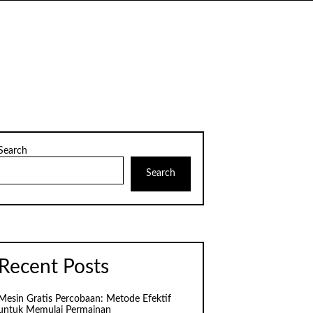
Search
Search
Recent Posts
Mesin Gratis Percobaan: Metode Efektif
untuk Memulai Permainan