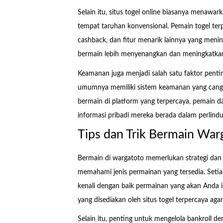
Selain itu, situs togel online biasanya menawa
tempat taruhan konvensional. Pemain togel te
cashback, dan fitur menarik lainnya yang men
bermain lebih menyenangkan dan meningkatkan
Keamanan juga menjadi salah satu faktor penting
umumnya memiliki sistem keamanan yang cangg
bermain di platform yang terpercaya, pemain 
informasi pribadi mereka berada dalam perlin
Tips dan Trik Bermain War
Bermain di wargatoto memerlukan strategi dan p
memahami jenis permainan yang tersedia. Setiap
kenali dengan baik permainan yang akan Anda
yang disediakan oleh situs togel terpercaya ag
Selain itu, penting untuk mengelola bankroll de