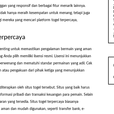
gan yang responsif dan berbagai fitur menarik lainnya.
idak hanya meraih kesempatan untuk menang, tetapi juga
i mereka yang mencari platform togel terpercaya,
erpercaya
h penting untuk memastikan pengalaman bermain yang aman
Anda pilih memiliki lisensi resmi. Lisensi ini menunjukkan
g berwenang dan mematuhi standar permainan yang adil. Cek
an atau pengakuan dari pihak ketiga yang menunjukkan
terapkan oleh situs togel tersebut. Situs yang baik harus
formasi pribadi dan transaksi keuangan para pemain. Selain
ran yang tersedia. Situs togel terpercaya biasanya
aman dan mudah digunakan, seperti transfer bank, e-