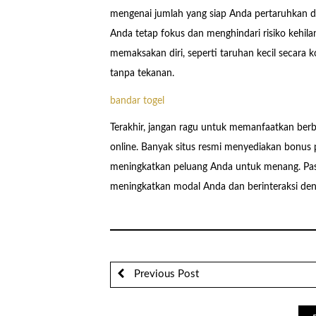
mengenai jumlah yang siap Anda pertaruhkan d
Anda tetap fokus dan menghindari risiko kehil
memaksakan diri, seperti taruhan kecil secara
tanpa tekanan.
bandar togel
Terakhir, jangan ragu untuk memanfaatkan ber
online. Banyak situs resmi menyediakan bonus
meningkatkan peluang Anda untuk menang. Pas
meningkatkan modal Anda dan berinteraksi deng
Previous Post